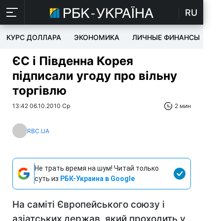
RU
КУРС ДОЛЛАРА
ЭКОНОМИКА
ЛИЧНЫЕ ФИНАНСЫ
T
ЄС і Південна Корея
підписали угоду про вільну
торгівлю
13:42 06.10.2010 Ср
2 мин
RBC.UA
Не трать время на шум! Читай только
суть из
РБК-Украина в Google
На саміті Європейського союзу і
азіатських держав, який проходить у