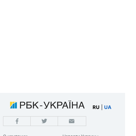
RU
|
UA