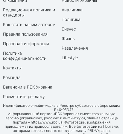
О компании
Новости Украины
Редакционная политика и
Аналитика
стандарты
Политика
Как стать нашим автором
Бизнес
Правила пользования
Жизнь
Правовая информация
Развлечения
Политика
Lifestyle
конфиденциальности
Контакты
Команда
Вакансии в РБК-Украина
Разместить рекламу
Идентификатор онлайн-медиа в Реестре субъектов в сфере медиа
— R40-05347
Информационный портал «РБК-Украина» имеет трехязычную
версию (украинскую, русскую и английскую), главная страница
портала –
https://www.rbc.ua
. Фотографии, изображения
принадлежат их правообладателям. Все фотографии на Портале,
авторами которых являются журналисты РБК-Украина,