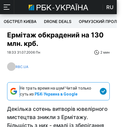
RU
ОБСТРЕЛ КИЕВА
DRONE DEALS
ОРМУЗСКИЙ ПРОЛИВ
Ермітаж обкрадений на 130
млн. крб.
18:33 31.07.2006 Пн
2 мин
RBC.UA
Не трать время на шум! Читай только
суть из
РБК-Украина в Google
Декілька сотень витворів ювелірного
мистецтва зникли з Ермітажу.
Більшість з них - емалі із зберігання