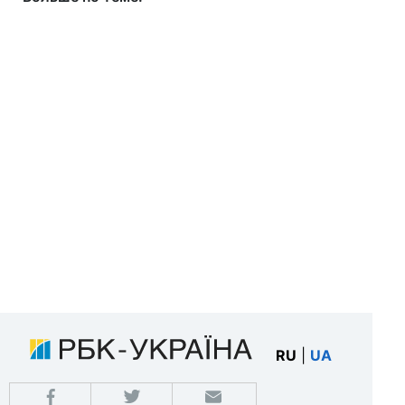
RU
|
UA