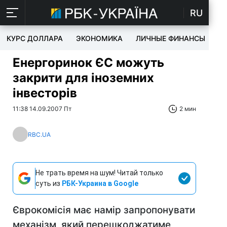
RU
КУРС ДОЛЛАРА
ЭКОНОМИКА
ЛИЧНЫЕ ФИНАНСЫ
T
Енергоринок ЄС можуть
закрити для іноземних
інвесторів
11:38 14.09.2007 Пт
2 мин
RBC.UA
Не трать время на шум! Читай только
суть из
РБК-Украина в Google
Єврокомісія має намір запропонувати
механізм, який перешкоджатиме