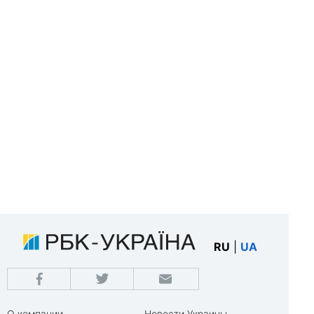
RU
|
UA
О компании
Новости Украины