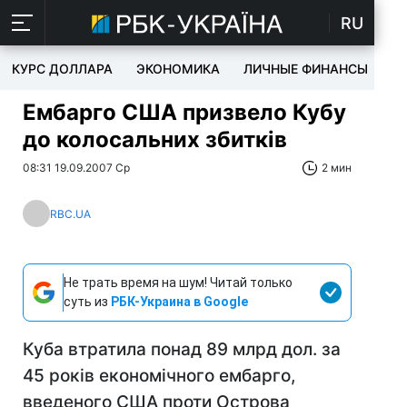
RU
КУРС ДОЛЛАРА
ЭКОНОМИКА
ЛИЧНЫЕ ФИНАНСЫ
T
Ембарго США призвело Кубу
до колосальних збитків
08:31 19.09.2007 Ср
2 мин
RBC.UA
Не трать время на шум! Читай только
суть из
РБК-Украина в Google
Куба втратила понад 89 млрд дол. за
45 років економічного ембарго,
введеного США проти Острова