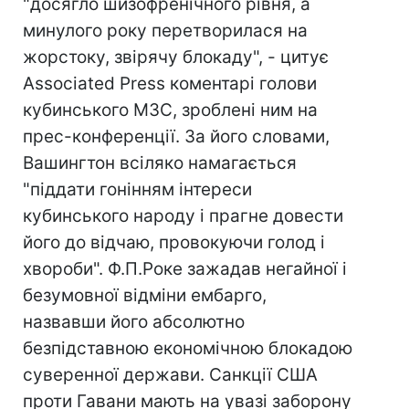
"досягло шизофренічного рівня, а
минулого року перетворилася на
жорстоку, звірячу блокаду", - цитує
Associated Press коментарі голови
кубинського МЗС, зроблені ним на
прес-конференції. За його словами,
Вашингтон всіляко намагається
"піддати гонінням інтереси
кубинського народу і прагне довести
його до відчаю, провокуючи голод і
хвороби". Ф.П.Роке зажадав негайної і
безумовної відміни ембарго,
назвавши його абсолютно
безпідставною економічною блокадою
суверенної держави. Санкції США
проти Гавани мають на увазі заборону