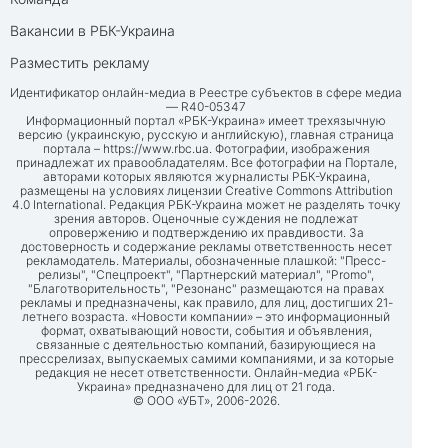
Вакансии в РБК-Украина
Разместить рекламу
Идентификатор онлайн-медиа в Реестре субъектов в сфере медиа
— R40-05347
Информационный портал «РБК-Украина» имеет трехязычную
версию (украинскую, русскую и английскую), главная страница
портала –
https://www.rbc.ua
. Фотографии, изображения
принадлежат их правообладателям. Все фотографии на Портале,
авторами которых являются журналисты РБК-Украина,
размещены на условиях лицензии Creative Commons Attribution
4.0 International. Редакция РБК-Украина может не разделять точку
зрения авторов. Оценочные суждения не подлежат
опровержению и подтверждению их правдивости. За
достоверность и содержание рекламы ответственность несет
рекламодатель. Материалы, обозначенные плашкой: "Пресс-
релизы", "Спецпроект", "Партнерский материал", "Promo",
"Благотворительность", "Резонанс" размещаются на правах
рекламы и предназначены, как правило, для лиц, достигших 21-
летнего возраста. «Новости компании» – это информационный
формат, охватывающий новости, события и объявления,
связанные с деятельностью компаний, базирующиеся на
прессрелизах, выпускаемых самими компаниями, и за которые
редакция не несет ответственности. Онлайн-медиа «РБК-
Украина» предназначено для лиц от 21 года.
© ООО «УБТ», 2006-2026.