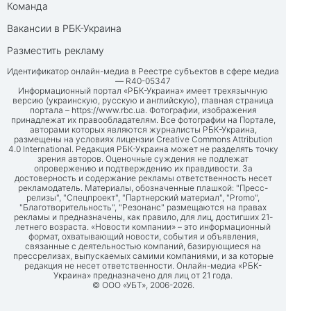
Команда
Вакансии в РБК-Украина
Разместить рекламу
Идентификатор онлайн-медиа в Реестре субъектов в сфере медиа
— R40-05347
Информационный портал «РБК-Украина» имеет трехязычную
версию (украинскую, русскую и английскую), главная страница
портала –
https://www.rbc.ua
. Фотографии, изображения
принадлежат их правообладателям. Все фотографии на Портале,
авторами которых являются журналисты РБК-Украина,
размещены на условиях лицензии Creative Commons Attribution
4.0 International. Редакция РБК-Украина может не разделять точку
зрения авторов. Оценочные суждения не подлежат
опровержению и подтверждению их правдивости. За
достоверность и содержание рекламы ответственность несет
рекламодатель. Материалы, обозначенные плашкой: "Пресс-
релизы", "Спецпроект", "Партнерский материал", "Promo",
"Благотворительность", "Резонанс" размещаются на правах
рекламы и предназначены, как правило, для лиц, достигших 21-
летнего возраста. «Новости компании» – это информационный
формат, охватывающий новости, события и объявления,
связанные с деятельностью компаний, базирующиеся на
прессрелизах, выпускаемых самими компаниями, и за которые
редакция не несет ответственности. Онлайн-медиа «РБК-
Украина» предназначено для лиц от 21 года.
© ООО «УБТ», 2006-2026.