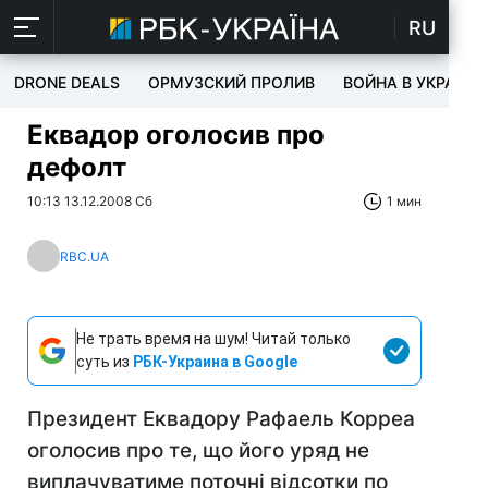
RU
DRONE DEALS
ОРМУЗСКИЙ ПРОЛИВ
ВОЙНА В УКРАИНЕ
Еквадор оголосив про
дефолт
10:13 13.12.2008 Сб
1 мин
RBC.UA
Не трать время на шум! Читай только
суть из
РБК-Украина в Google
Президент Еквадору Рафаель Корреа
оголосив про те, що його уряд не
виплачуватиме поточні відсотки по