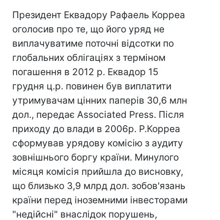
Президент Еквадору Рафаель Корреа
оголосив про те, що його уряд не
виплачуватиме поточні відсотки по
глобальних облігаціях з терміном
погашення в 2012 р. Еквадор 15
грудня ц.р. повинен був виплатити
утримувачам цінних паперів 30,6 млн
дол., передає Associated Press. Після
приходу до влади в 2006р. Р.Корреа
сформував урядову комісію з аудиту
зовнішнього боргу країни. Минулого
місяця комісія прийшла до висновку,
що близько 3,9 млрд дол. зобов'язань
країни перед іноземними інвесторами
"недійсні" внаслідок порушень,