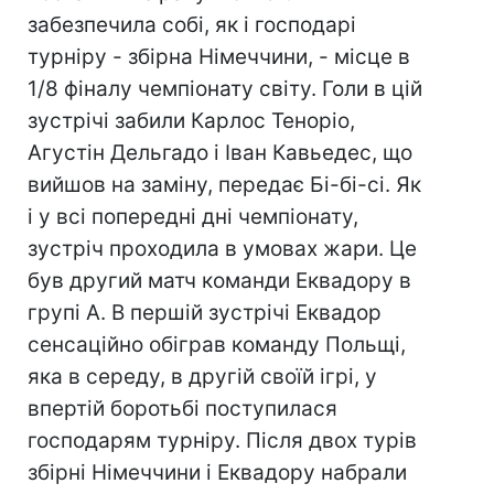
забезпечила собі, як і господарі
турніру - збірна Німеччини, - місце в
1/8 фіналу чемпіонату світу. Голи в цій
зустрічі забили Карлос Теноріо,
Агустін Дельгадо і Іван Кавьедес, що
вийшов на заміну, передає Бі-бі-сі. Як
і у всі попередні дні чемпіонату,
зустріч проходила в умовах жари. Це
був другий матч команди Еквадору в
групі А. В першій зустрічі Еквадор
сенсаційно обіграв команду Польщі,
яка в середу, в другій своїй ігрі, у
впертій боротьбі поступилася
господарям турніру. Після двох турів
збірні Німеччини і Еквадору набрали