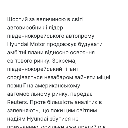
Шостий за величиною в світі
автовиробник і лідер
південнокорейського автопрому
Hyundai Motor продовжує будувати
амбітні плани відносно освоєння
світового ринку. Зокрема,
південнокорейський гігант
сподівається незабаром зайняти міцні
позиції на американському
автомобільному ринку, передає
Reuters. Проте більшість аналітиків
запевняють, що поки цим світлим
надіям Hyundai збутися не
призначено, оскільки вже другий рік