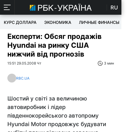
RU
КУРС ДОЛЛАРА
ЭКОНОМИКА
ЛИЧНЫЕ ФИНАНСЫ
T
Експерти: Обсяг продажів
Hyundai на ринку США
нижчий від прогнозів
15:51 29.05.2008 Чт
3 мин
RBC.UA
Шостий у світі за величиною
автовиробник і лідер
південнокорейського автопрому
Hyundai Motor продовжує будувати