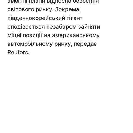
амбітні плани відносно освоєння
світового ринку. Зокрема,
південнокорейський гігант
сподівається незабаром зайняти
міцні позиції на американському
автомобільному ринку, передає
Reuters.