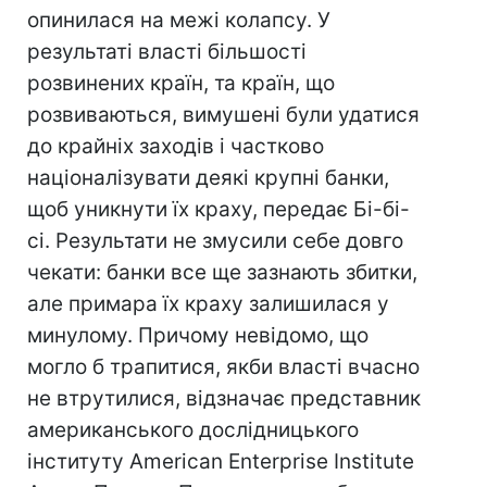
опинилася на межі колапсу. У
результаті власті більшості
розвинених країн, та країн, що
розвиваються, вимушені були удатися
до крайніх заходів і частково
націоналізувати деякі крупні банки,
щоб уникнути їх краху, передає Бі-бі-
сі. Результати не змусили себе довго
чекати: банки все ще зазнають збитки,
але примара їх краху залишилася у
минулому. Причому невідомо, що
могло б трапитися, якби власті вчасно
не втрутилися, відзначає представник
американського дослідницького
інституту American Enterprise Institute