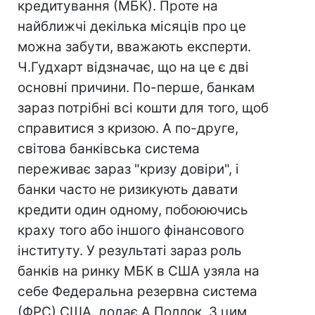
кредитування (МБК). Проте на
найближчі декілька місяців про це
можна забути, вважають експерти.
Ч.Гудхарт відзначає, що на це є дві
основні причини. По-перше, банкам
зараз потрібні всі кошти для того, щоб
справитися з кризою. А по-друге,
світова банківська система
переживає зараз "кризу довіри", і
банки часто не ризикують давати
кредити один одному, побоюючись
краху того або іншого фінансового
інституту. У результаті зараз роль
банків на ринку МБК в США узяла на
себе Федеральна резервна система
(ФРС) США, додає А.Поллок. З цим