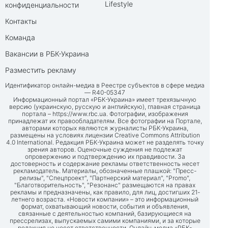
Lifestyle
конфиденциальности
Контакты
Команда
Вакансии в РБК-Украина
Разместить рекламу
Идентификатор онлайн-медиа в Реестре субъектов в сфере медиа
— R40-05347
Информационный портал «РБК-Украина» имеет трехязычную
версию (украинскую, русскую и английскую), главная страница
портала –
https://www.rbc.ua
. Фотографии, изображения
принадлежат их правообладателям. Все фотографии на Портале,
авторами которых являются журналисты РБК-Украина,
размещены на условиях лицензии Creative Commons Attribution
4.0 International. Редакция РБК-Украина может не разделять точку
зрения авторов. Оценочные суждения не подлежат
опровержению и подтверждению их правдивости. За
достоверность и содержание рекламы ответственность несет
рекламодатель. Материалы, обозначенные плашкой: "Пресс-
релизы", "Спецпроект", "Партнерский материал", "Promo",
"Благотворительность", "Резонанс" размещаются на правах
рекламы и предназначены, как правило, для лиц, достигших 21-
летнего возраста. «Новости компании» – это информационный
формат, охватывающий новости, события и объявления,
связанные с деятельностью компаний, базирующиеся на
прессрелизах, выпускаемых самими компаниями, и за которые
редакция не несет ответственности. Онлайн-медиа «РБК-