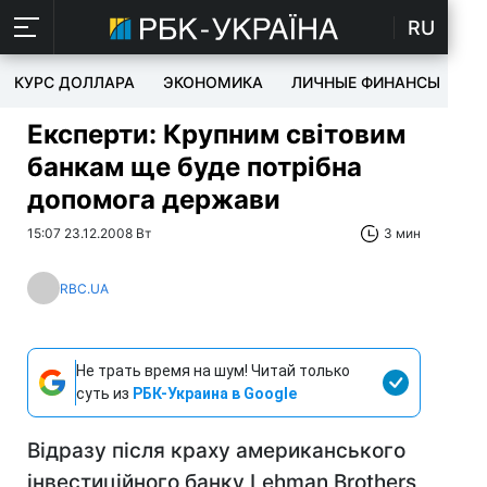
RU
КУРС ДОЛЛАРА
ЭКОНОМИКА
ЛИЧНЫЕ ФИНАНСЫ
T
Експерти: Крупним світовим
банкам ще буде потрібна
допомога держави
15:07 23.12.2008 Вт
3 мин
RBC.UA
Не трать время на шум! Читай только
суть из
РБК-Украина в Google
Відразу після краху американського
інвестиційного банку Lehman Brothers