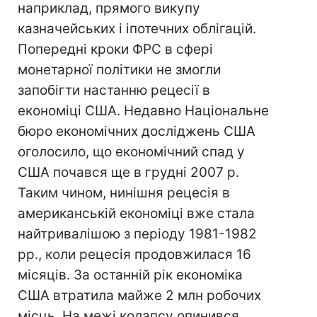
наприклад, прямого викупу
казначейських і іпотечних облігацій.
Попередні кроки ФРС в сфері
монетарної політики не змогли
запобігти настанню рецесії в
економіці США. Недавно Національне
бюро економічних досліджень США
оголосило, що економічний спад у
США почався ще в грудні 2007 р.
Таким чином, нинішня рецесія в
американській економіці вже стала
найтривалішою з періоду 1981-1982
рр., коли рецесія продовжилася 16
місяців. За останній рік економіка
США втратила майже 2 млн робочих
місць. На межі колапсу опинився