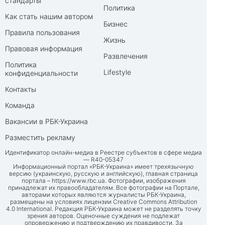
стандарты
Политика
Как стать нашим автором
Бизнес
Правила пользования
Жизнь
Правовая информация
Развлечения
Политика
Lifestyle
конфиденциальности
Контакты
Команда
Вакансии в РБК-Украина
Разместить рекламу
Идентификатор онлайн-медиа в Реестре субъектов в сфере медиа
— R40-05347
Информационный портал «РБК-Украина» имеет трехязычную
версию (украинскую, русскую и английскую), главная страница
портала –
https://www.rbc.ua
. Фотографии, изображения
принадлежат их правообладателям. Все фотографии на Портале,
авторами которых являются журналисты РБК-Украина,
размещены на условиях лицензии Creative Commons Attribution
4.0 International. Редакция РБК-Украина может не разделять точку
зрения авторов. Оценочные суждения не подлежат
опровержению и подтверждению их правдивости. За