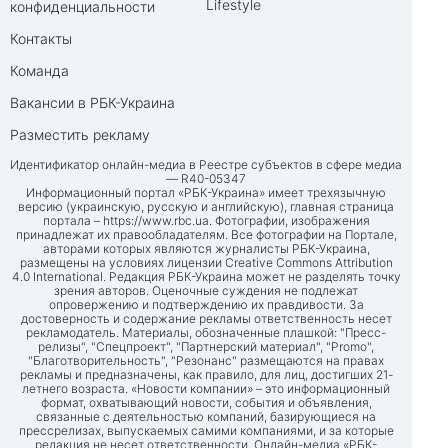
Lifestyle
конфиденциальности
Контакты
Команда
Вакансии в РБК-Украина
Разместить рекламу
Идентификатор онлайн-медиа в Реестре субъектов в сфере медиа
— R40-05347
Информационный портал «РБК-Украина» имеет трехязычную
версию (украинскую, русскую и английскую), главная страница
портала –
https://www.rbc.ua
. Фотографии, изображения
принадлежат их правообладателям. Все фотографии на Портале,
авторами которых являются журналисты РБК-Украина,
размещены на условиях лицензии Creative Commons Attribution
4.0 International. Редакция РБК-Украина может не разделять точку
зрения авторов. Оценочные суждения не подлежат
опровержению и подтверждению их правдивости. За
достоверность и содержание рекламы ответственность несет
рекламодатель. Материалы, обозначенные плашкой: "Пресс-
релизы", "Спецпроект", "Партнерский материал", "Promo",
"Благотворительность", "Резонанс" размещаются на правах
рекламы и предназначены, как правило, для лиц, достигших 21-
летнего возраста. «Новости компании» – это информационный
формат, охватывающий новости, события и объявления,
связанные с деятельностью компаний, базирующиеся на
прессрелизах, выпускаемых самими компаниями, и за которые
редакция не несет ответственности. Онлайн-медиа «РБК-