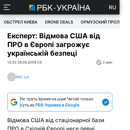
RU
ОБСТРЕЛ КИЕВА
DRONE DEALS
ОРМУЗСКИЙ ПРОЛИВ
Експерт: Відмова США від
ПРО в Європі загрожує
українській безпеці
13:32 26.09.2009 Сб
2 мин
RBC.UA
Не трать время на шум! Читай только
суть из
РБК-Украина в Google
Відмова США від стаціонарної бази
ПРО в Східній Європі несе певні