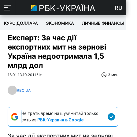
RU
КУРС ДОЛЛАРА
ЭКОНОМИКА
ЛИЧНЫЕ ФИНАНСЫ
T
Експерт: За час дії
експортних мит на зернові
Україна недоотримала 1,5
млрд дол
16:01 13.10.2011 Чт
3 мин
RBC.UA
Не трать время на шум! Читай только
суть из
РБК-Украина в Google
За час дії експортних мит на зернові