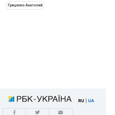
Гриценко Анатолий
RU
|
UA