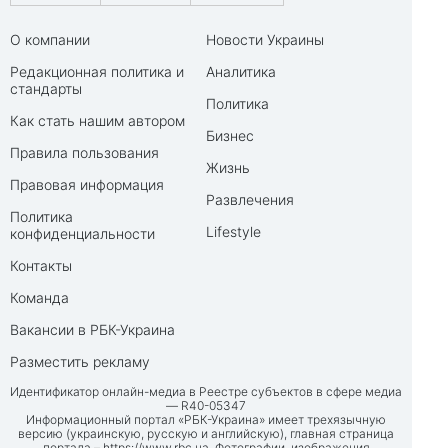
О компании
Новости Украины
Редакционная политика и
Аналитика
стандарты
Политика
Как стать нашим автором
Бизнес
Правила пользования
Жизнь
Правовая информация
Развлечения
Политика
Lifestyle
конфиденциальности
Контакты
Команда
Вакансии в РБК-Украина
Разместить рекламу
Идентификатор онлайн-медиа в Реестре субъектов в сфере медиа
— R40-05347
Информационный портал «РБК-Украина» имеет трехязычную
версию (украинскую, русскую и английскую), главная страница
портала –
https://www.rbc.ua
. Фотографии, изображения