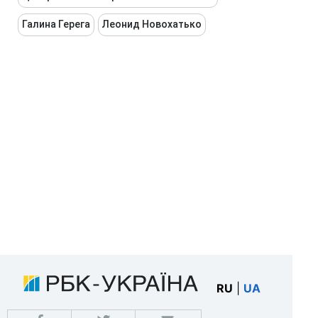
Галина Герега
Леонид Новохатько
RU
|
UA