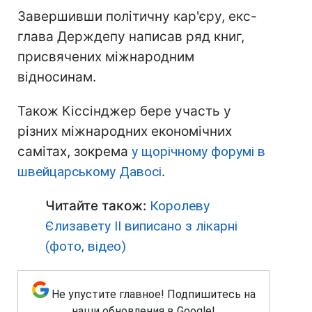
Завершивши політичну кар'єру, екс-
глава Держдепу написав ряд книг,
присвячених міжнародним
відносинам.
Також Кіссінджер бере участь у
різних міжнародних економічних
самітах, зокрема
у щорічному форумі в
швейцарському Давосі
.
Читайте також:
Королеву
Єлизавету II виписано з лікарні
(фото, відео)
Не упустите главное! Подпишитесь на
наши обновления в Google!