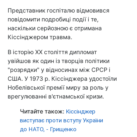
Представник госпіталю відмовився
повідомити подробиці події і те,
наскільки серйозною є отримана
Кіссінджером травма.
В історію XX століття дипломат
увійшов як один із творців політики
"розрядки" у відносинах між СРСР і
США. У 1973 р. Кіссінджера удостоїли
Нобелівської премії миру за роль у
врегулюванні в'єтнамської кризи.
Читайте також:
Кіссінджер
виступає проти вступу України
до НАТО, - Грищенко