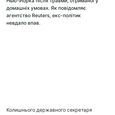
Нью-Йорка після травми, отриманої у
домашніх умовах. Як повідомляє
агентство Reuters, екс-політик
невдало впав.
Колишнього державного секретаря