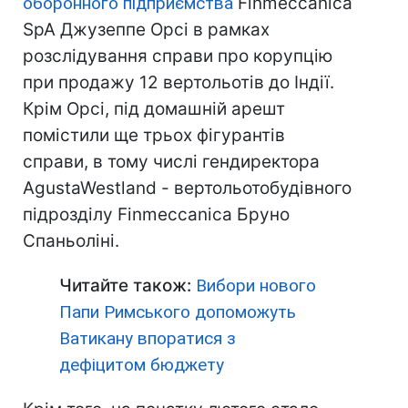
оборонного підприємства
Finmeccanica
SpA Джузеппе Орсі в рамках
розслідування справи про корупцію
при продажу 12 вертольотів до Індії.
Крім Орсі, під домашній арешт
помістили ще трьох фігурантів
справи, в тому числі гендиректора
AgustaWestland - вертольотобудівного
підрозділу Finmeccanica Бруно
Спаньоліні.
Читайте також:
Вибори нового
Папи Римського допоможуть
Ватикану впоратися з
дефіцитом бюджету