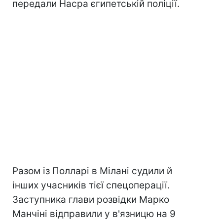
передали Насра єгипетській поліції.
Разом із Полларі в Мілані судили й
інших учасників тієї спецоперації.
Заступника глави розвідки Марко
Манчіні відправили у в'язницю на 9