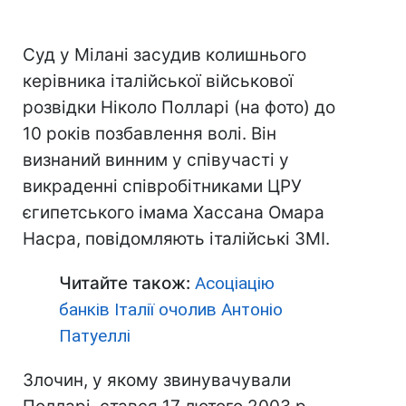
Суд у Мілані засудив колишнього
керівника італійської військової
розвідки Ніколо Полларі (на фото) до
10 років позбавлення волі. Він
визнаний винним у співучасті у
викраденні співробітниками ЦРУ
єгипетського імама Хассана Омара
Насра, повідомляють італійські ЗМІ.
Читайте також:
Асоціацію
банків Італії очолив Антоніо
Патуеллі
Злочин, у якому звинувачували