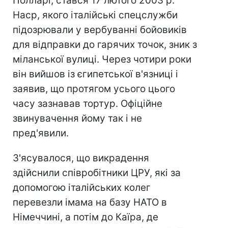
Полларі, стався 17 лютого 2003 р.
Наср, якого італійські спецслужби
підозрювали у вербуванні бойовиків
для відправки до гарячих точок, зник з
міланської вулиці. Через чотири роки
він вийшов із єгипетської в'язниці і
заявив, що протягом усього цього
часу зазнавав тортур. Офіційне
звинувачення йому так і не
пред'явили.
З'ясувалося, що викрадення
здійснили співробітники ЦРУ, які за
допомогою італійських колег
перевезли імама на базу НАТО в
Німеччині, а потім до Каїра, де