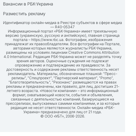
Вакансии в РБК-Украина
Разместить рекламу
Идентификатор онлайн-медиа в Реестре субъектов в сфере медиа
— R40-05347
Информационный портал «РБК-Украина» имеет трехязычную
версию (украинскую, русскую и английскую), главная страница
портала –
https://www.rbc.ua
. Фотографии, изображения
принадлежат их правообладателям. Все фотографии на Портале,
авторами которых являются журналисты РБК-Украина,
размещены на условиях лицензии Creative Commons Attribution
4.0 International. Редакция РБК-Украина может не разделять точку
зрения авторов. Оценочные суждения не подлежат
опровержению и подтверждению их правдивости. За
достоверность и содержание рекламы ответственность несет
рекламодатель. Материалы, обозначенные плашкой: "Пресс-
релизы", "Спецпроект", "Партнерский материал", "Promo",
"Благотворительность", "Резонанс" размещаются на правах
рекламы и предназначены, как правило, для лиц, достигших 21-
летнего возраста. «Новости компании» – это информационный
формат, охватывающий новости, события и объявления,
связанные с деятельностью компаний, базирующиеся на
прессрелизах, выпускаемых самими компаниями, и за которые
редакция не несет ответственности. Онлайн-медиа «РБК-
Украина» предназначено для лиц от 21 года.
© ООО «УБТ», 2006-2026.