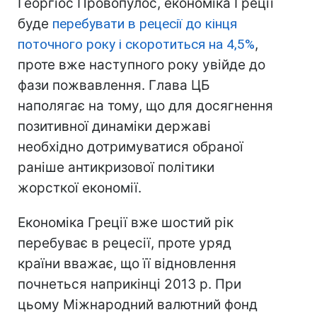
Георгіос Провопулос, економіка Греції
буде
перебувати в рецесії до кінця
поточного року і скоротиться на 4,5%
,
проте вже наступного року увійде до
фази пожвавлення. Глава ЦБ
наполягає на тому, що для досягнення
позитивної динаміки державі
необхідно дотримуватися обраної
раніше антикризової політики
жорсткої економії.
Економіка Греції вже шостий рік
перебуває в рецесії, проте уряд
країни вважає, що її відновлення
почнеться наприкінці 2013 р. При
цьому Міжнародний валютний фонд