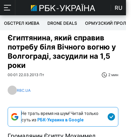
RU
ОБСТРЕЛ КИЕВА
DRONE DEALS
ОРМУЗСКИЙ ПРОЛИВ
Єгиптянина, який справив
потребу біля Вічного вогню у
Волгограді, засудили на 1,5
роки
00:01 22.03.2013 Пт
2 мин
RBC.UA
Не трать время на шум! Читай только
суть из
РБК-Украина в Google
Громадянин Єгипту Мохаммед