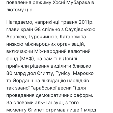
повалення режиму Хосні Мубарака в
лютому ц.р.
Нагадаємо, наприкінці травня 2011р.
глави країн G8 спільно з Саудівською
Аравією, Туреччиною, Катаром та
низкою міжнародних організацій,
включаючи Міжнародний валютний
фонд (МВФ), на саміті в Довілі
прийняли рішення виділити близько
80 млрд дол Єгипту, Тунісу, Марокко
та Йорданії на ліквідацію наслідків
так званої "арабської весни "і для
проведення демократичних реформ.
За словами аль-Ганзурі, з того
моменту Єгипет отримав лише 1 млрд