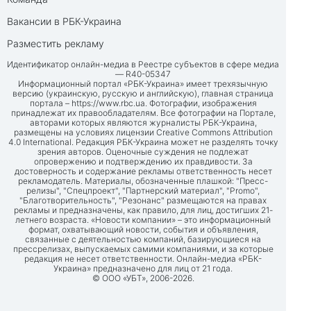
Вакансии в РБК-Украина
Разместить рекламу
Идентификатор онлайн-медиа в Реестре субъектов в сфере медиа
— R40-05347
Информационный портал «РБК-Украина» имеет трехязычную
версию (украинскую, русскую и английскую), главная страница
портала –
https://www.rbc.ua
. Фотографии, изображения
принадлежат их правообладателям. Все фотографии на Портале,
авторами которых являются журналисты РБК-Украина,
размещены на условиях лицензии Creative Commons Attribution
4.0 International. Редакция РБК-Украина может не разделять точку
зрения авторов. Оценочные суждения не подлежат
опровержению и подтверждению их правдивости. За
достоверность и содержание рекламы ответственность несет
рекламодатель. Материалы, обозначенные плашкой: "Пресс-
релизы", "Спецпроект", "Партнерский материал", "Promo",
"Благотворительность", "Резонанс" размещаются на правах
рекламы и предназначены, как правило, для лиц, достигших 21-
летнего возраста. «Новости компании» – это информационный
формат, охватывающий новости, события и объявления,
связанные с деятельностью компаний, базирующиеся на
прессрелизах, выпускаемых самими компаниями, и за которые
редакция не несет ответственности. Онлайн-медиа «РБК-
Украина» предназначено для лиц от 21 года.
© ООО «УБТ», 2006-2026.