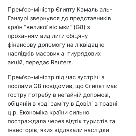
Прем'єр-міністр Єгипту Камаль аль-
Ганзурі звернувся до представників
країн "великої вісімки" (G8) з
проханням виділити обіцяну
фінансову допомогу на ліквідацію
наслідків масових антиурядових
акцій, передає Reuters.
Прем'єр-міністр під час зустрічі з
послами G8 повідомив, що Єгипет має
гостру потребу в негайній допомозі,
обіцяній в ході саміту в Довілі в травні
ц.р. Економіка країни сильно
постраждала через відтік туристів та
інвесторів, яких відлякали наслідки