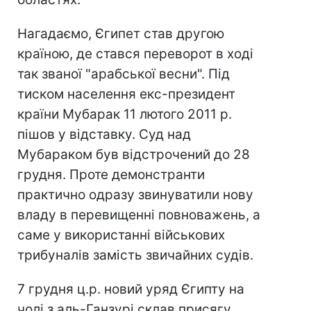
Нагадаємо, Єгипет став другою
країною, де стався переворот в ході
так званої "арабської весни". Під
тиском населення екс-президент
країни Мубарак 11 лютого 2011 р.
пішов у відставку. Суд над
Мубараком був відстрочений до 28
грудня. Проте демонстранти
практично одразу звинуватили нову
владу в перевищенні повноважень, а
саме у використанні військових
трибуналів замість звичайних судів.
7 грудня ц.р. новий уряд Єгипту на
чолі з аль-Ганзурі склав присягу