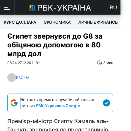
RU
КУРС ДОЛЛАРА
ЭКОНОМИКА
ЛИЧНЫЕ ФИНАНСЫ
T
Єгипет звернувся до G8 за
обіцяною допомогою в 80
млрд дол
08:24 27.12.2011 Вт
3 мин
RBC.UA
Не трать время на шум! Читай только
суть из
РБК-Украина в Google
Прем'єр-міністр Єгипту Камаль аль-
Ганзурі звернувся до представників