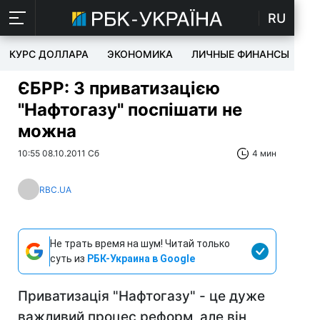
RU
КУРС ДОЛЛАРА
ЭКОНОМИКА
ЛИЧНЫЕ ФИНАНСЫ
T
ЄБРР: З приватизацією
"Нафтогазу" поспішати не
можна
10:55 08.10.2011 Сб
4 мин
RBC.UA
Не трать время на шум! Читай только
суть из
РБК-Украина в Google
Приватизація "Нафтогазу" - це дуже
важливий процес реформ, але він