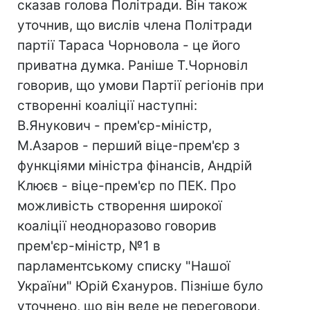
сказав голова Політради. Він також
уточнив, що вислів члена Політради
партії Тараса Чорновола - це його
приватна думка. Раніше Т.Чорновіл
говорив, що умови Партії регіонів при
створенні коаліції наступні:
В.Янукович - прем'єр-міністр,
М.Азаров - перший віце-прем'єр з
функціями міністра фінансів, Андрій
Клюєв - віце-прем'єр по ПЕК. Про
можливість створення широкої
коаліції неодноразово говорив
прем'єр-міністр, №1 в
парламентському списку "Нашої
України" Юрій Єхануров. Пізніше було
уточнено, що він веде не переговори,