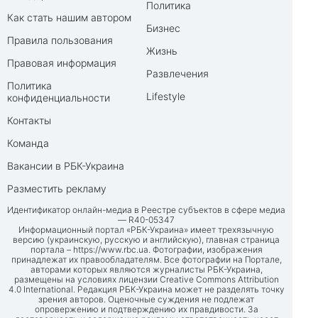
Политика
Как стать нашим автором
Бизнес
Правила пользования
Жизнь
Правовая информация
Развлечения
Политика
Lifestyle
конфиденциальности
Контакты
Команда
Вакансии в РБК-Украина
Разместить рекламу
Идентификатор онлайн-медиа в Реестре субъектов в сфере медиа
— R40-05347
Информационный портал «РБК-Украина» имеет трехязычную
версию (украинскую, русскую и английскую), главная страница
портала –
https://www.rbc.ua
. Фотографии, изображения
принадлежат их правообладателям. Все фотографии на Портале,
авторами которых являются журналисты РБК-Украина,
размещены на условиях лицензии Creative Commons Attribution
4.0 International. Редакция РБК-Украина может не разделять точку
зрения авторов. Оценочные суждения не подлежат
опровержению и подтверждению их правдивости. За