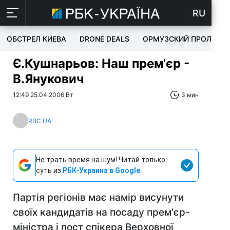
RU
ОБСТРЕЛ КИЕВА
DRONE DEALS
ОРМУЗСКИЙ ПРОЛИВ
Є.Кушнарьов: Наш прем'єр -
В.Янукович
12:49 25.04.2006 Вт
3 мин
RBC.UA
Не трать время на шум! Читай только
суть из
РБК-Украина в Google
Партія регіонів має намір висунути
своїх кандидатів на посаду прем'єр-
міністра і пост спікера Верховної