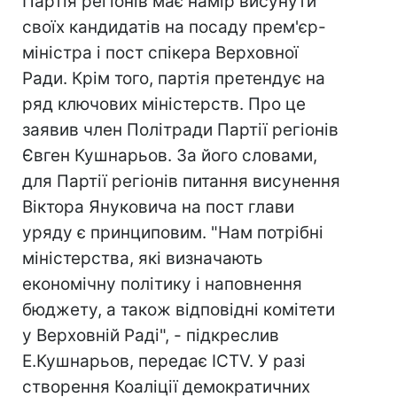
Партія регіонів має намір висунути
своїх кандидатів на посаду прем'єр-
міністра і пост спікера Верховної
Ради. Крім того, партія претендує на
ряд ключових міністерств. Про це
заявив член Політради Партії регіонів
Євген Кушнарьов. За його словами,
для Партії регіонів питання висунення
Віктора Януковича на пост глави
уряду є принциповим. "Нам потрібні
міністерства, які визначають
економічну політику і наповнення
бюджету, а також відповідні комітети
у Верховній Раді", - підкреслив
Е.Кушнарьов, передає ICTV. У разі
створення Коаліції демократичних