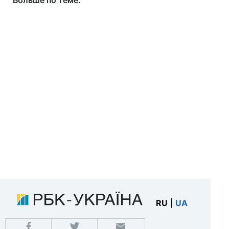
Больше по теме:
RU
|
UA