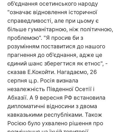
об'єднання осетинського народу
"означає відновлення історичної
справедливості, але при цьому є
більше гуманітарною, ніж політичною,
проблемою". "Я просив би з
розумінням поставитися до нашого
прагнення до об'єднання, адже це
єдиний шанс зберегтися як етнос", -
сказав Е.Кокойти. Нагадаємо, 26
серпня ц.р. Росія визнала
незалежність Південної Осетії і
Абхазії. А 9 вересня РФ встановила
дипломатичні відносини з двома
кавказькими республіками. Також
Росією було ухвалено рішення про
розміщення на їхній території