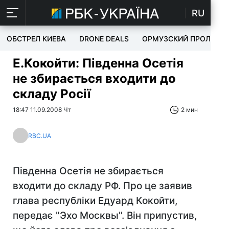
RU
ОБСТРЕЛ КИЕВА
DRONE DEALS
ОРМУЗСКИЙ ПРОЛИВ
Е.Кокойти: Південна Осетія
не збирається входити до
складу Росії
18:47 11.09.2008 Чт
2 мин
RBC.UA
Південна Осетія не збирається
входити до складу РФ. Про це заявив
глава республіки Едуард Кокойти,
передає "Эхо Москвы". Він припустив,