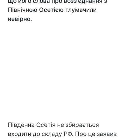
що його слова про возз'єднання з
Північною Осетією тлумачили
невірно.
Південна Осетія не збирається
входити до складу РФ. Про це заявив