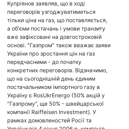
Купріянов заявляв, що в ході
переговорів узгоджуватиметься
тільки ціна на газ, що поставляється,
а об'єми постачань і умови транзиту
вже зафіксовані на довгостроковій
основі. "Газпром" також вважає заяви
України про зростання цін на газ
передчасними - до початку
конкретних переговорів. Відзначимо,
що на сьогоднішній день єдиним
постачальником імпортного газу в
Україну є RosUkrEnergo (50% акцій у
"Газпрому", ще 50% - швейцарської
компанії Raiffeisen Investment). У
рамках домовленостей Росії та
України від 4 січня 2006 р. компанія