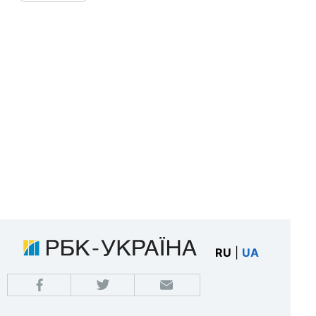
RU
|
UA