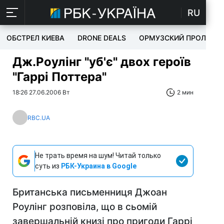
RU
ОБСТРЕЛ КИЕВА
DRONE DEALS
ОРМУЗСКИЙ ПРОЛИВ
Дж.Роулінг "уб'є" двох героїв
"Гаррі Поттера"
18:26 27.06.2006 Вт
2 мин
RBC.UA
Не трать время на шум! Читай только
суть из
РБК-Украина в Google
Британська письменниця Джоан
Роулінг розповіла, що в сьомій
завершальній книзі про пригоди Гаррі