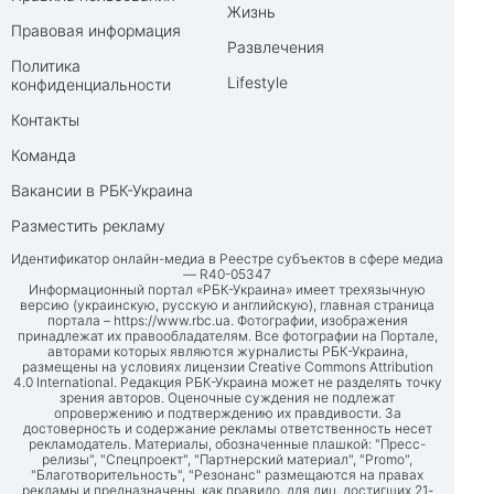
Жизнь
Правовая информация
Развлечения
Политика
Lifestyle
конфиденциальности
Контакты
Команда
Вакансии в РБК-Украина
Разместить рекламу
Идентификатор онлайн-медиа в Реестре субъектов в сфере медиа
— R40-05347
Информационный портал «РБК-Украина» имеет трехязычную
версию (украинскую, русскую и английскую), главная страница
портала –
https://www.rbc.ua
. Фотографии, изображения
принадлежат их правообладателям. Все фотографии на Портале,
авторами которых являются журналисты РБК-Украина,
размещены на условиях лицензии Creative Commons Attribution
4.0 International. Редакция РБК-Украина может не разделять точку
зрения авторов. Оценочные суждения не подлежат
опровержению и подтверждению их правдивости. За
достоверность и содержание рекламы ответственность несет
рекламодатель. Материалы, обозначенные плашкой: "Пресс-
релизы", "Спецпроект", "Партнерский материал", "Promo",
"Благотворительность", "Резонанс" размещаются на правах
рекламы и предназначены, как правило, для лиц, достигших 21-