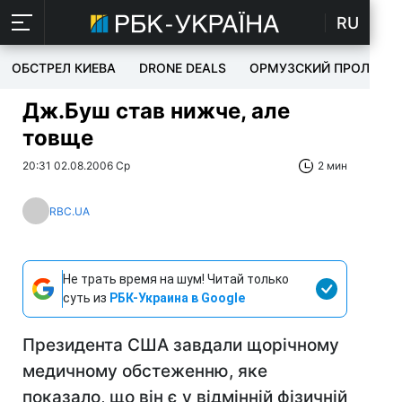
RU
ОБСТРЕЛ КИЕВА
DRONE DEALS
ОРМУЗСКИЙ ПРОЛИВ
Дж.Буш став нижче, але
товще
20:31 02.08.2006 Ср
2 мин
RBC.UA
Не трать время на шум! Читай только
суть из
РБК-Украина в Google
Президента США завдали щорічному
медичному обстеженню, яке
показало, що він є у відмінній фізичній