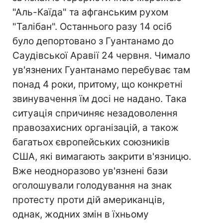
"Аль-Каїда" та афганським рухом
"Талібан". Останнього разу 14 осіб
було депортовано з Гуантанамо до
Саудівської Аравії 24 червня. Чимало
ув'язнених Гуантанамо перебуває там
понад 4 роки, притому, що конкретні
звинувачення їм досі не надано. Така
ситуація спричиняє незадоволення
правозахисних організацій, а також
багатьох європейських союзників
США, які вимагають закрити в'язницю.
Вже неодноразово ув'язнені бази
оголошували голодування на знак
протесту проти дій американців,
однак, жодних змін в їхньому