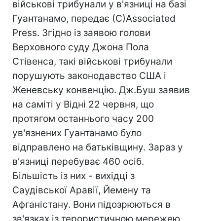
військові трибунали у в'язниці на базі
Гуантанамо, передає (С)Associated
Press. Згідно із заявою голови
Верховного суду Джона Пола
Стівенса, такі військові трибунали
порушують законодавство США і
Женевську конвенцію. Дж.Буш заявив
на саміті у Відні 22 червня, що
протягом останнього часу 200
ув'язнених Гуантанамо було
відправлено на батьківщину. Зараз у
в'язниці перебуває 460 осіб.
Більшість із них - вихідці з
Саудівської Аравії, Йемену та
Афганістану. Вони підозрюються в
зв'язках із терористичною мережею