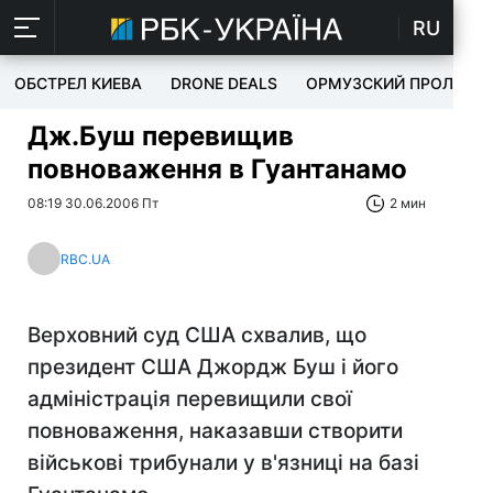
RU
ОБСТРЕЛ КИЕВА
DRONE DEALS
ОРМУЗСКИЙ ПРОЛИВ
Дж.Буш перевищив
повноваження в Гуантанамо
08:19 30.06.2006 Пт
2 мин
RBC.UA
Верховний суд США схвалив, що
президент США Джордж Буш і його
адміністрація перевищили свої
повноваження, наказавши створити
військові трибунали у в'язниці на базі