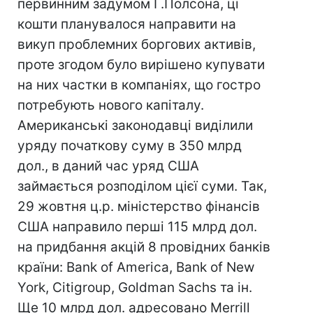
первинним задумом Г.Полсона, ці
кошти планувалося направити на
викуп проблемних боргових активів,
проте згодом було вирішено купувати
на них частки в компаніях, що гостро
потребують нового капіталу.
Американські законодавці виділили
уряду початкову суму в 350 млрд
дол., в даний час уряд США
займається розподілом цієї суми. Так,
29 жовтня ц.р. міністерство фінансів
США направило перші 115 млрд дол.
на придбання акцій 8 провідних банків
країни: Bank of America, Bank of New
York, Citigroup, Goldman Sachs та ін.
Ще 10 млрд дол. адресовано Merrill