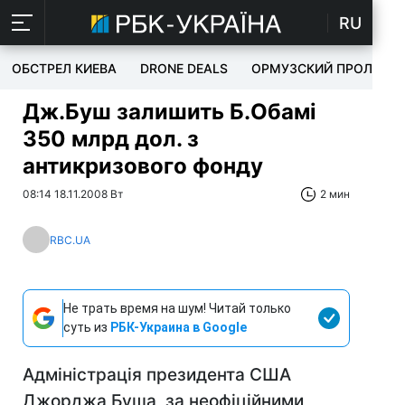
RU
ОБСТРЕЛ КИЕВА
DRONE DEALS
ОРМУЗСКИЙ ПРОЛИВ
Дж.Буш залишить Б.Обамі
350 млрд дол. з
антикризового фонду
08:14 18.11.2008 Вт
2 мин
RBC.UA
Не трать время на шум! Читай только
суть из
РБК-Украина в Google
Адміністрація президента США
Джорджа Буша, за неофіційними