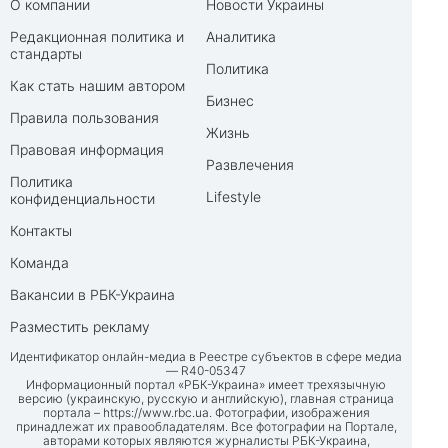
О компании
Новости Украины
Редакционная политика и
Аналитика
стандарты
Политика
Как стать нашим автором
Бизнес
Правила пользования
Жизнь
Правовая информация
Развлечения
Политика
Lifestyle
конфиденциальности
Контакты
Команда
Вакансии в РБК-Украина
Разместить рекламу
Идентификатор онлайн-медиа в Реестре субъектов в сфере медиа
— R40-05347
Информационный портал «РБК-Украина» имеет трехязычную
версию (украинскую, русскую и английскую), главная страница
портала –
https://www.rbc.ua
. Фотографии, изображения
принадлежат их правообладателям. Все фотографии на Портале,
авторами которых являются журналисты РБК-Украина,