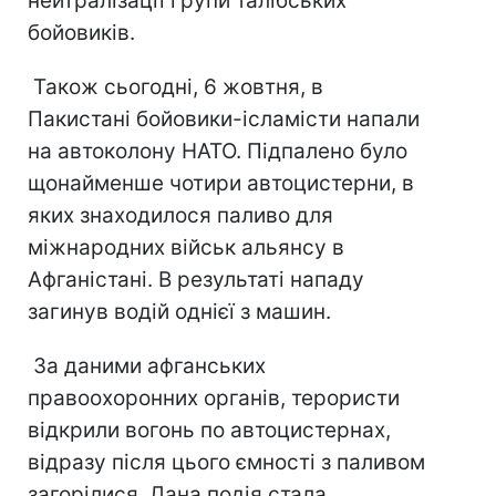
нейтралізації групи талібських
бойовиків.
Також сьогодні, 6 жовтня, в
Пакистані бойовики-ісламісти напали
на автоколону НАТО. Підпалено було
щонайменше чотири автоцистерни, в
яких знаходилося паливо для
міжнародних військ альянсу в
Афганістані. В результаті нападу
загинув водій однієї з машин.
За даними афганських
правоохоронних органів, терористи
відкрили вогонь по автоцистернах,
відразу після цього ємності з паливом
загорілися. Дана подія стала