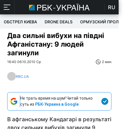
RU
ОБСТРЕЛ КИЕВА
DRONE DEALS
ОРМУЗСКИЙ ПРОЛИВ
Два сильні вибухи на півдні
Афганістану: 9 людей
загинули
16:40 06.10.2010 Ср
2 мин
RBC.UA
Не трать время на шум! Читай только
суть из
РБК-Украина в Google
В афганському Кандагарі в результаті
двох сильних вибухів загинули 9