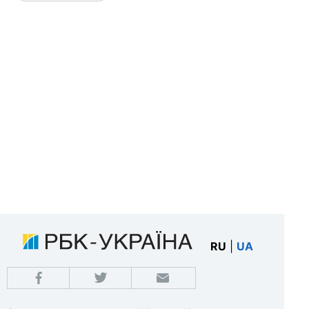
RU
|
UA