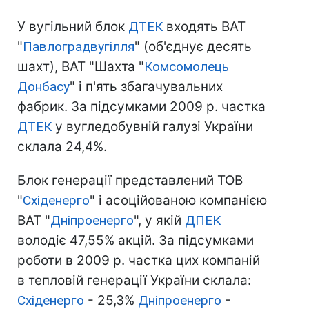
У вугільний блок
ДТЕК
входять ВАТ
"
Павлоградвугілля
" (об'єднує десять
шахт), ВАТ "Шахта "
Комсомолець
Донбасу
" і п'ять збагачувальних
фабрик. За підсумками 2009 р. частка
ДТЕК
у вугледобувній галузі України
склала 24,4%.
Блок генерації представлений ТОВ
"
Східенерго
" і асоційованою компанією
ВАТ "
Дніпроенерго
", у якій
ДПЕК
володіє 47,55% акцій. За підсумками
роботи в 2009 р. частка цих компаній
в тепловій генерації України склала:
Східенерго
- 25,3%
Дніпроенерго
-