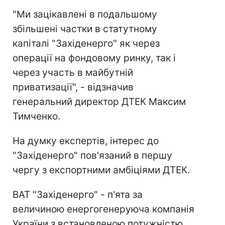
"Ми зацікавлені в подальшому
збільшені частки в статутному
капіталі "Західенерго" як через
операції на фондовому ринку, так і
через участь в майбутній
приватизації", - відзначив
генеральний директор ДТЕК Максим
Тимченко.
На думку експертів, інтерес до
"Західенерго" пов'язаний в першу
чергу з експортними амбіціями ДТЕК.
ВАТ "Західенерго" - п'ята за
величиною енергогенеруюча компанія
України з встановленою потужністю