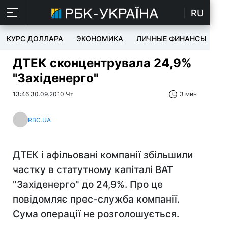
RU
КУРС ДОЛЛАРА
ЭКОНОМИКА
ЛИЧНЫЕ ФИНАНСЫ
T
ДТЕК сконцентрувала 24,9%
"Західенерго"
13:46 30.09.2010 Чт
3 мин
RBC.UA
ДТЕК і афільовані компанії збільшили
частку в статутному капіталі ВАТ
"Західенерго" до 24,9%. Про це
повідомляє прес-служба компанії.
Сума операції не розголошується.