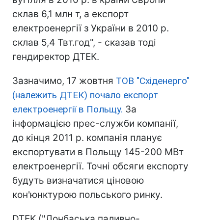
склав 6,1 млн т, а експорт
електроенергії з України в 2010 р.
склав 5,4 Твт.год", - сказав тоді
гендиректор ДТЕК.
Зазначимо, 17 жовтня
ТОВ "Східенерго"
(належить ДТЕК) почало експорт
електроенергії в Польщу.
За
інформацією прес-служби компанії,
до кінця 2011 р. компанія планує
експортувати в Польщу 145-200 МВт
електроенергії. Точні обсяги експорту
будуть визначатися ціновою
кон'юнктурою польського ринку.
DTEK ("Донбаська паливно-