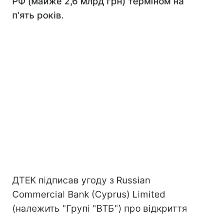
РФ (майже 2,6 млрд грн) терміном на
п'ять років.
ДТЕК підписав угоду з Russian
Commercial Bank (Cyprus) Limited
(належить "Групі "ВТБ") про відкриття