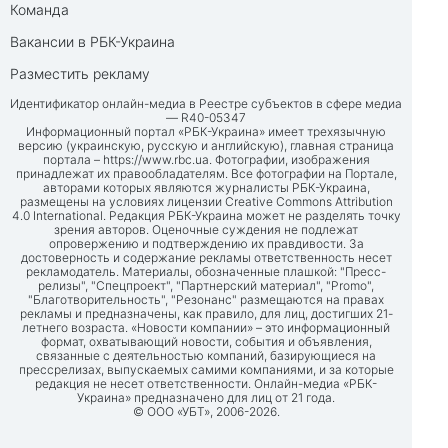
Команда
Вакансии в РБК-Украина
Разместить рекламу
Идентификатор онлайн-медиа в Реестре субъектов в сфере медиа
— R40-05347
Информационный портал «РБК-Украина» имеет трехязычную
версию (украинскую, русскую и английскую), главная страница
портала –
https://www.rbc.ua
. Фотографии, изображения
принадлежат их правообладателям. Все фотографии на Портале,
авторами которых являются журналисты РБК-Украина,
размещены на условиях лицензии Creative Commons Attribution
4.0 International. Редакция РБК-Украина может не разделять точку
зрения авторов. Оценочные суждения не подлежат
опровержению и подтверждению их правдивости. За
достоверность и содержание рекламы ответственность несет
рекламодатель. Материалы, обозначенные плашкой: "Пресс-
релизы", "Спецпроект", "Партнерский материал", "Promo",
"Благотворительность", "Резонанс" размещаются на правах
рекламы и предназначены, как правило, для лиц, достигших 21-
летнего возраста. «Новости компании» – это информационный
формат, охватывающий новости, события и объявления,
связанные с деятельностью компаний, базирующиеся на
прессрелизах, выпускаемых самими компаниями, и за которые
редакция не несет ответственности. Онлайн-медиа «РБК-
Украина» предназначено для лиц от 21 года.
© ООО «УБТ», 2006-2026.