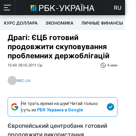
RU
КУРС ДОЛЛАРА
ЭКОНОМИКА
ЛИЧНЫЕ ФИНАНСЫ
T
Драгі: ЄЦБ готовий
продовжити скуповування
проблемних держоблігацій
15:40 26.10.2011 Ср
4 мин
RBC.UA
Не трать время на шум! Читай только
суть из
РБК-Украина в Google
Європейський центробанк готовий
продовжити використання