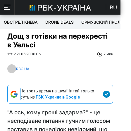
RU
ОБСТРЕЛ КИЕВА
DRONE DEALS
ОРМУЗСКИЙ ПРОЛИВ
Дощ з готівки на перехресті
в Уельсі
12:12 21.06.2006 Ср
2 мин
RBC.UA
Не трать время на шум! Читай только
суть из
РБК-Украина в Google
"А ось, кому гроші задарма?" - це
несподіване питання гучним голосом
поставив в понеділок невідомий, що