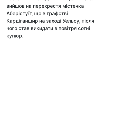
вийшов на перехрестя містечка
Аберістуїт, що в графстві
Кардіганшир на заході Уельсу, після
чого став викидати в повітря сотні
купюр.