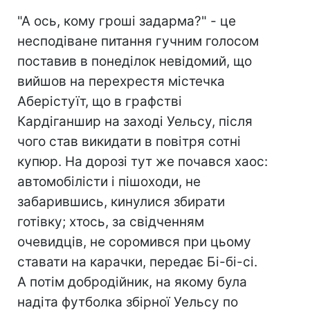
"А ось, кому гроші задарма?" - це
несподіване питання гучним голосом
поставив в понеділок невідомий, що
вийшов на перехрестя містечка
Аберістуїт, що в графстві
Кардіганшир на заході Уельсу, після
чого став викидати в повітря сотні
купюр. На дорозі тут же почався хаос:
автомобілісти і пішоходи, не
забарившись, кинулися збирати
готівку; хтось, за свідченням
очевидців, не соромився при цьому
ставати на карачки, передає Бі-бі-сі.
А потім добродійник, на якому була
надіта футболка збірної Уельсу по