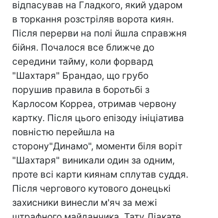
відпасував на Гладкого, який ударом
в торкання розстріляв ворота киян.
Після перерви на полі йшла справжня
бійня. Почалося все ближче до
середини тайму, коли форвард
"Шахтаря" Брандао, що грубо
порушив правила в боротьбі з
Карлосом Корреа, отримав червону
картку. Після цього епізоду ініціатива
повністю перейшла на
сторону"Динамо", моменти біля воріт
"Шахтаря" виникали один за одним,
проте всі карти киянам сплутав суддя.
Після чергового кутового донецькі
захисники винесли м'яч за межі
штрафного майданчика, Тату Діакате