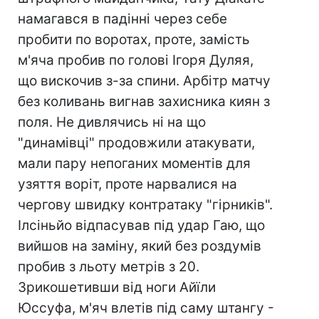
намагався в падінні через себе
пробити по воротах, проте, замість
м'яча пробив по голові Ігоря Дуляя,
що вискочив з-за спини. Арбітр матчу
без коливань вигнав захисника киян з
поля. Не дивлячись ні на що
"динамівці" продовжили атакувати,
мали пару непоганих моментів для
узяття воріт, проте нарвалися на
чергову швидку контратаку "гірників".
Ілсіньйо відпасував під удар Гаю, що
вийшов на заміну, який без роздумів
пробив з льоту метрів з 20.
Зрикошетивши від ноги Айїли
Юссуфа, м'яч влетів під саму штангу -