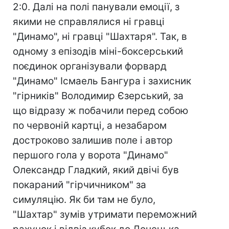
2:0. Далі на полі панували емоції, з
якими не справлялися ні гравці
"Динамо", ні гравці "Шахтаря". Так, в
одному з епізодів міні-боксерський
поєдинок організували форвард
"Динамо" Ісмаель Бангура і захисник
"гірників" Володимир Єзерський, за
що відразу ж побачили перед собою
по червоній картці, а незабаром
достроково залишив поле і автор
першого гола у ворота "Динамо"
Олександр Гладкий, який двічі був
покараний "гірчичником" за
симуляцію. Як би там не було,
"Шахтар" зумів утримати переможний