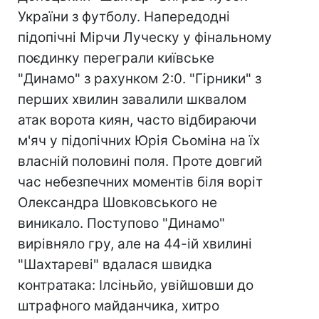
України з футболу. Напередодні
підопічні Мірчи Луческу у фінальному
поєдинку переграли київське
"Динамо" з рахунком 2:0. "Гірники" з
перших хвилин завалили шквалом
атак ворота киян, часто відбираючи
м'яч у підопічних Юрія Сьоміна на їх
власній половині поля. Проте довгий
час небезпечних моментів біля воріт
Олександра Шовковського не
виникало. Поступово "Динамо"
вирівняло гру, але на 44-ій хвилині
"Шахтареві" вдалася швидка
контратака: Ілсіньйо, увійшовши до
штрафного майданчика, хитро