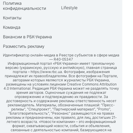
Политика
Lifestyle
конфиденциальности
Контакты
Команда
Вакансии в РБК-Украина
Разместить рекламу
Идентификатор онлайн-медиа в Реестре субъектов в сфере медиа
— R40-05347
Информационный портал «РБК-Украина» имеет трехязычную
версию (украинскую, русскую и английскую), главная страница
портала –
https://www.rbc.ua
. Фотографии, изображения
принадлежат их правообладателям. Все фотографии на Портале,
авторами которых являются журналисты РБК-Украина,
размещены на условиях лицензии Creative Commons Attribution
4.0 International. Редакция РБК-Украина может не разделять точку
зрения авторов. Оценочные суждения не подлежат
опровержению и подтверждению их правдивости. За
достоверность и содержание рекламы ответственность несет
рекламодатель. Материалы, обозначенные плашкой: "Пресс-
релизы", "Спецпроект", "Партнерский материал", "Promo",
"Благотворительность", "Резонанс" размещаются на правах
рекламы и предназначены, как правило, для лиц, достигших 21-
летнего возраста. «Новости компании» – это информационный
формат, охватывающий новости, события и объявления,
связанные с деятельностью компаний, базирующиеся на