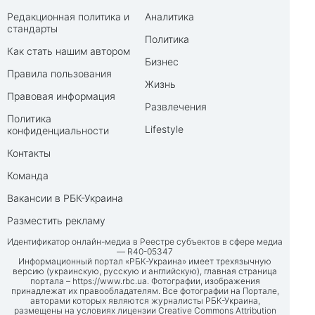
Редакционная политика и
Аналитика
стандарты
Политика
Как стать нашим автором
Бизнес
Правила пользования
Жизнь
Правовая информация
Развлечения
Политика
Lifestyle
конфиденциальности
Контакты
Команда
Вакансии в РБК-Украина
Разместить рекламу
Идентификатор онлайн-медиа в Реестре субъектов в сфере медиа
— R40-05347
Информационный портал «РБК-Украина» имеет трехязычную
версию (украинскую, русскую и английскую), главная страница
портала –
https://www.rbc.ua
. Фотографии, изображения
принадлежат их правообладателям. Все фотографии на Портале,
авторами которых являются журналисты РБК-Украина,
размещены на условиях лицензии Creative Commons Attribution