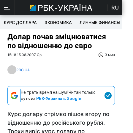
RU
КУРС ДОЛЛАРА
ЭКОНОМИКА
ЛИЧНЫЕ ФИНАНСЫ
T
Долар почав зміцнюватися
по відношенню до євро
15:18 15.08.2007 Ср
3 мин
RBC.UA
Не трать время на шум! Читай только
суть из
РБК-Украина в Google
Курс долару стрімко пішов вгору по
відношенню до російського рубля.
Трохи виріс курс долару по