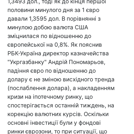
1,3493 дол., тоді як до кінця першої
половини минулого дня за 1 євро
давали 1,3595 дол. В порівнянні з
минулою добою валюта США
зміцнилася по відношенню до
європейської на 0,8%. Як пояснив
РБК-Україна директор казначейства
"Укргазбанку" Андрій Пономарьов,
падіння євро по відношенню до
долару є не зміною висхідного тренда
(послаблення долара), а накладенням
кризи на іпотечному ринку, що
спостерігається останній тиждень, на
корекцію валютних курсів. Оскільки
основні інвестиції були у фондові
ринки єврозони, то при ситуації, що