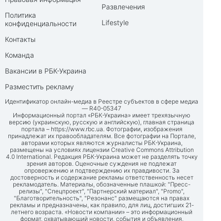
Развлечения
Политика
Lifestyle
конфиденциальности
Контакты
Команда
Вакансии в РБК-Украина
Разместить рекламу
Идентификатор онлайн-медиа в Реестре субъектов в сфере медиа
— R40-05347
Информационный портал «РБК-Украина» имеет трехязычную
версию (украинскую, русскую и английскую), главная страница
портала –
https://www.rbc.ua
. Фотографии, изображения
принадлежат их правообладателям. Все фотографии на Портале,
авторами которых являются журналисты РБК-Украина,
размещены на условиях лицензии Creative Commons Attribution
4.0 International. Редакция РБК-Украина может не разделять точку
зрения авторов. Оценочные суждения не подлежат
опровержению и подтверждению их правдивости. За
достоверность и содержание рекламы ответственность несет
рекламодатель. Материалы, обозначенные плашкой: "Пресс-
релизы", "Спецпроект", "Партнерский материал", "Promo",
"Благотворительность", "Резонанс" размещаются на правах
рекламы и предназначены, как правило, для лиц, достигших 21-
летнего возраста. «Новости компании» – это информационный
формат, охватывающий новости, события и объявления,