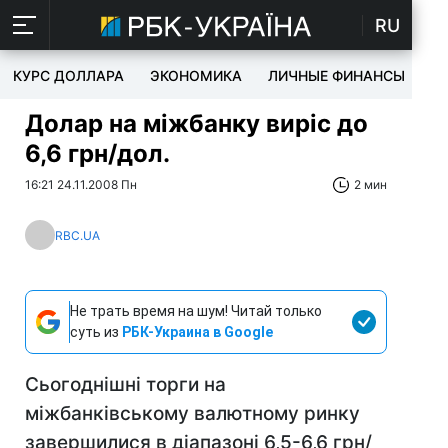
RU
КУРС ДОЛЛАРА
ЭКОНОМИКА
ЛИЧНЫЕ ФИНАНСЫ
T
Долар на міжбанку виріс до
6,6 грн/дол.
16:21 24.11.2008 Пн
2 мин
RBC.UA
Не трать время на шум! Читай только
суть из
РБК-Украина в Google
Сьогоднішні торги на
міжбанківському валютному ринку
завершилися в діапазоні 6,5-6,6 грн/