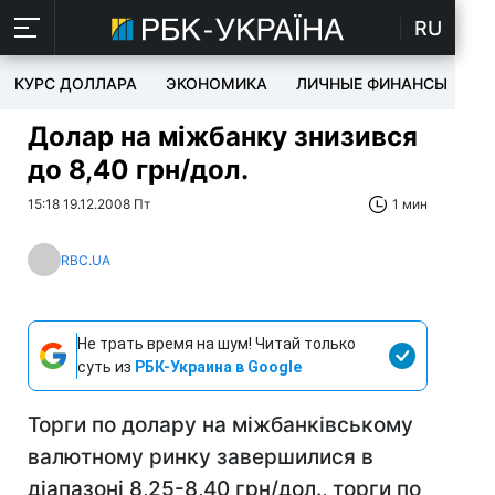
RU
КУРС ДОЛЛАРА
ЭКОНОМИКА
ЛИЧНЫЕ ФИНАНСЫ
T
Долар на міжбанку знизився
до 8,40 грн/дол.
15:18 19.12.2008 Пт
1 мин
RBC.UA
Не трать время на шум! Читай только
суть из
РБК-Украина в Google
Торги по долару на міжбанківському
валютному ринку завершилися в
діапазоні 8,25-8,40 грн/дол., торги по