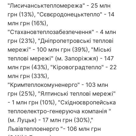
"Лисичанськтепломережа" - 25 млн
грн (13%), "Сєвєродонецьктепло" - 14
млн грн (16%),
"Стахановтеплозабезпечення" - 4 млн
грн (23%), "Дніпропетровські теплові
мережі" - 100 млн грн (39%), "Міські
теплові мережі" (м. Запоріжжя) - 147
млн грн (43%), "Кіровоградтепло" - 22
млн грн (33%),
"Кримтеплокомуненерго" - 103 млн
грн (25%), "Ялтинські теплові мережі"
- 1 млн грн (10%), "Східноєвропейська
теплоелектро-генеруюча компанія "
(м. Луцьк) - 17 млн грн (30%),"
Львівтеплоенерго "- 106 млн грн