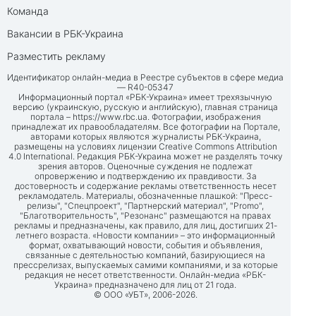
Команда
Вакансии в РБК-Украина
Разместить рекламу
Идентификатор онлайн-медиа в Реестре субъектов в сфере медиа
— R40-05347
Информационный портал «РБК-Украина» имеет трехязычную
версию (украинскую, русскую и английскую), главная страница
портала –
https://www.rbc.ua
. Фотографии, изображения
принадлежат их правообладателям. Все фотографии на Портале,
авторами которых являются журналисты РБК-Украина,
размещены на условиях лицензии Creative Commons Attribution
4.0 International. Редакция РБК-Украина может не разделять точку
зрения авторов. Оценочные суждения не подлежат
опровержению и подтверждению их правдивости. За
достоверность и содержание рекламы ответственность несет
рекламодатель. Материалы, обозначенные плашкой: "Пресс-
релизы", "Спецпроект", "Партнерский материал", "Promo",
"Благотворительность", "Резонанс" размещаются на правах
рекламы и предназначены, как правило, для лиц, достигших 21-
летнего возраста. «Новости компании» – это информационный
формат, охватывающий новости, события и объявления,
связанные с деятельностью компаний, базирующиеся на
прессрелизах, выпускаемых самими компаниями, и за которые
редакция не несет ответственности. Онлайн-медиа «РБК-
Украина» предназначено для лиц от 21 года.
© ООО «УБТ», 2006-2026.