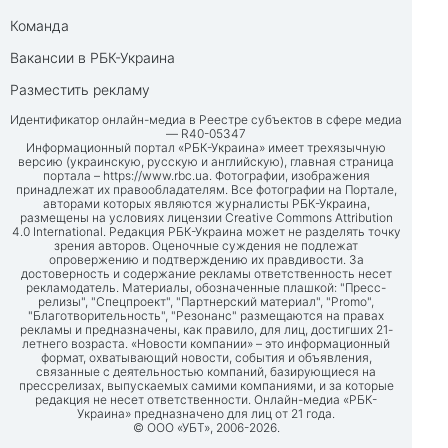
Команда
Вакансии в РБК-Украина
Разместить рекламу
Идентификатор онлайн-медиа в Реестре субъектов в сфере медиа
— R40-05347
Информационный портал «РБК-Украина» имеет трехязычную
версию (украинскую, русскую и английскую), главная страница
портала –
https://www.rbc.ua
. Фотографии, изображения
принадлежат их правообладателям. Все фотографии на Портале,
авторами которых являются журналисты РБК-Украина,
размещены на условиях лицензии Creative Commons Attribution
4.0 International. Редакция РБК-Украина может не разделять точку
зрения авторов. Оценочные суждения не подлежат
опровержению и подтверждению их правдивости. За
достоверность и содержание рекламы ответственность несет
рекламодатель. Материалы, обозначенные плашкой: "Пресс-
релизы", "Спецпроект", "Партнерский материал", "Promo",
"Благотворительность", "Резонанс" размещаются на правах
рекламы и предназначены, как правило, для лиц, достигших 21-
летнего возраста. «Новости компании» – это информационный
формат, охватывающий новости, события и объявления,
связанные с деятельностью компаний, базирующиеся на
прессрелизах, выпускаемых самими компаниями, и за которые
редакция не несет ответственности. Онлайн-медиа «РБК-
Украина» предназначено для лиц от 21 года.
© ООО «УБТ», 2006-2026.