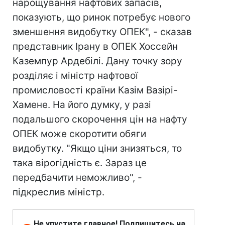
нарощування нафтових запасів,
показують, що ринок потребує нового
зменшення видобутку ОПЕК", - сказав
представник Ірану в ОПЕК Хоссейн
Каземпур Ардебілі. Дану точку зору
розділяє і міністр нафтової
промисловості країни Казім Вазірі-
Хамене. На його думку, у разі
подальшого скорочення цін на нафту
ОПЕК може скоротити обяги
видобутку. "Якщо ціни знизяться, то
така вірогідність є. Зараз це
передбачити неможливо", -
підкреслив міністр.
Не упустите главное! Подпишитесь на