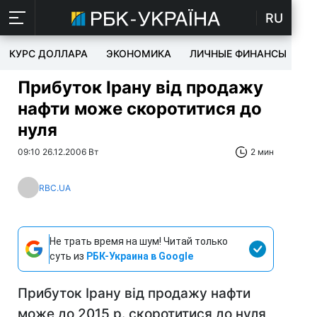
RU
КУРС ДОЛЛАРА
ЭКОНОМИКА
ЛИЧНЫЕ ФИНАНСЫ
T
Прибуток Ірану від продажу
нафти може скоротитися до
нуля
09:10 26.12.2006 Вт
2 мин
RBC.UA
Не трать время на шум! Читай только
суть из
РБК-Украина в Google
Прибуток Ірану від продажу нафти
може до 2015 р. скоротитися до нуля,