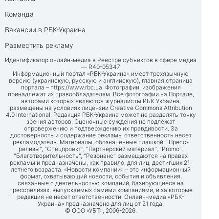
Команда
Вакансии в РБК-Украина
Разместить рекламу
Идентификатор онлайн-медиа в Реестре субъектов в сфере медиа
— R40-05347
Информационный портал «РБК-Украина» имеет трехязычную
версию (украинскую, русскую и английскую), главная страница
портала –
https://www.rbc.ua
. Фотографии, изображения
принадлежат их правообладателям. Все фотографии на Портале,
авторами которых являются журналисты РБК-Украина,
размещены на условиях лицензии Creative Commons Attribution
4.0 International. Редакция РБК-Украина может не разделять точку
зрения авторов. Оценочные суждения не подлежат
опровержению и подтверждению их правдивости. За
достоверность и содержание рекламы ответственность несет
рекламодатель. Материалы, обозначенные плашкой: "Пресс-
релизы", "Спецпроект", "Партнерский материал", "Promo",
"Благотворительность", "Резонанс" размещаются на правах
рекламы и предназначены, как правило, для лиц, достигших 21-
летнего возраста. «Новости компании» – это информационный
формат, охватывающий новости, события и объявления,
связанные с деятельностью компаний, базирующиеся на
прессрелизах, выпускаемых самими компаниями, и за которые
редакция не несет ответственности. Онлайн-медиа «РБК-
Украина» предназначено для лиц от 21 года.
© ООО «УБТ», 2006-2026.