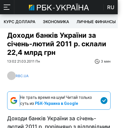
RU
КУРС ДОЛЛАРА
ЭКОНОМИКА
ЛИЧНЫЕ ФИНАНСЫ
T
Доходи банків України за
січень-лютий 2011 р. склали
22,4 млрд грн
13:02 21.03.2011 Пн
3 мин
RBC.UA
Не трать время на шум! Читай только
суть из
РБК-Украина в Google
Доходи банків України за січень-
лютий 2011 р. порівняно з відповідним