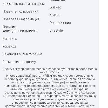
Как стать нашим автором
Бизнес
Правила пользования
Жизнь
Правовая информация
Развлечения
Политика
Lifestyle
конфиденциальности
Контакты
Команда
Вакансии в РБК-Украина
Разместить рекламу
Идентификатор онлайн-медиа в Реестре субъектов в сфере медиа
— R40-05347
Информационный портал «РБК-Украина» имеет трехязычную
версию (украинскую, русскую и английскую), главная страница
портала –
https://www.rbc.ua
. Фотографии, изображения
принадлежат их правообладателям. Все фотографии на Портале,
авторами которых являются журналисты РБК-Украина,
размещены на условиях лицензии Creative Commons Attribution
4.0 International. Редакция РБК-Украина может не разделять точку
зрения авторов. Оценочные суждения не подлежат
опровержению и подтверждению их правдивости. За
достоверность и содержание рекламы ответственность несет