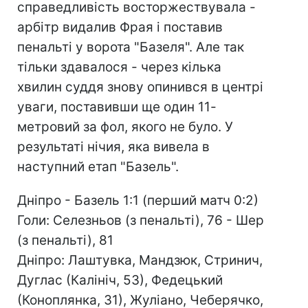
справедливість восторжествувала -
арбітр видалив Фрая і поставив
пенальті у ворота "Базеля". Але так
тільки здавалося - через кілька
хвилин суддя знову опинився в центрі
уваги, поставивши ще один 11-
метровий за фол, якого не було. У
результаті нічия, яка вивела в
наступний етап "Базель".
Дніпро - Базель 1:1 (перший матч 0:2)
Голи: Селезньов (з пенальті), 76 - Шер
(з пенальті), 81
Дніпро: Лаштувка, Мандзюк, Стринич,
Дуглас (Калініч, 53), Федецький
(Коноплянка, 31), Жуліано, Чеберячко,