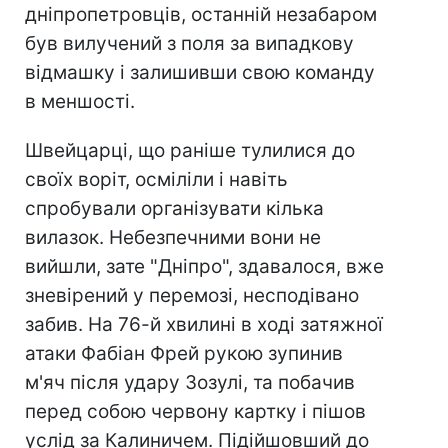
дніпропетровців, останній незабаром
був вилучений з поля за випадкову
відмашку і залишивши свою команду
в меншості.
Швейцарці, що раніше тулилися до
своїх воріт, осміліли і навіть
спробували організувати кілька
вилазок. Небезпечними вони не
вийшли, зате "Дніпро", здавалося, вже
зневірений у перемозі, несподівано
забив. На 76-й хвилині в ході затяжної
атаки Фабіан Фрей рукою зупинив
м'яч після удару Зозулі, та побачив
перед собою червону картку і пішов
услід за Калиничем. Підійшовший до