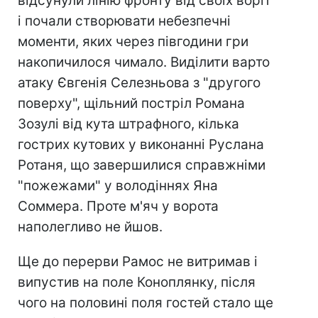
відсунули лінію фронту від своїх воріт
і почали створювати небезпечні
моменти, яких через півгодини гри
накопичилося чимало. Виділити варто
атаку Євгенія Селезньова з "другого
поверху", щільний постріл Романа
Зозулі від кута штрафного, кілька
гострих кутових у виконанні Руслана
Ротаня, що завершилися справжніми
"пожежами" у володіннях Яна
Соммера. Проте м'яч у ворота
наполегливо не йшов.
Ще до перерви Рамос не витримав і
випустив на поле Коноплянку, після
чого на половині поля гостей стало ще