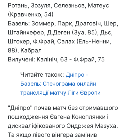
Ротань, Зозуля, Селезньов, Матеус
(Кравченко, 54)
Базель: Зоммер, Парк, Драговіч, Шер,
Штайнхефер, Д.Деген (Зуа, 85), Дьє,
Штокер, Ф.Фрай, Салах (Ель-Ненни,
88), Кабрал
Вилучені: Калініч, 63 - Ф.Фрай, 75
Читайте також:
Дніпро -
Базель: Стенограма онлайн
трансляції матчу Ліги Європи
"Дніпро" почав матч без отримавшого
пошкодження Євгена Коноплянки і
дискваліфікованого Ондржея Мазуха.
Та якщо лівого вінгера замінив