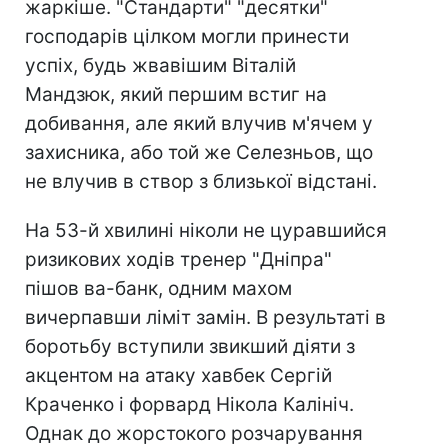
жаркіше. "Стандарти" "десятки"
господарів цілком могли принести
успіх, будь жвавішим Віталій
Мандзюк, який першим встиг на
добивання, але який влучив м'ячем у
захисника, або той же Селезньов, що
не влучив в створ з близької відстані.
На 53-й хвилині ніколи не цуравшийся
ризикових ходів тренер "Дніпра"
пішов ва-банк, одним махом
вичерпавши ліміт замін. В результаті в
боротьбу вступили звикший діяти з
акцентом на атаку хавбек Сергій
Краченко і форвард Нікола Калініч.
Однак до жорстокого розчарування