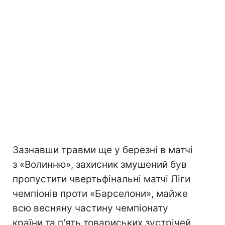
Зазнавши травми ще у березні в матчі
з «Волинню», захисник змушений був
пропустити чвертьфінальні матчі Ліги
чемпіонів проти «Барселони», майже
всю весняну частину чемпіонату
країни та п'ять товариських зустрічей