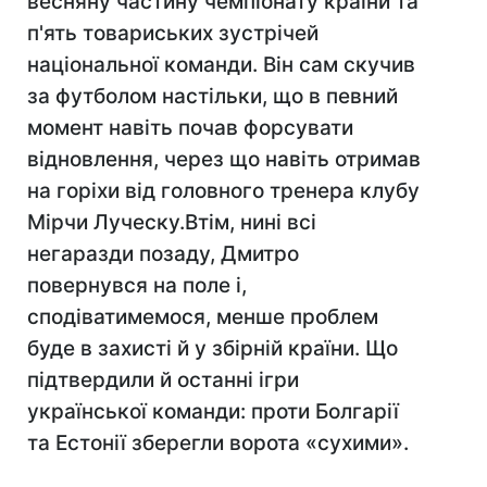
весняну частину чемпіонату країни та
п'ять товариських зустрічей
національної команди. Він сам скучив
за футболом настільки, що в певний
момент навіть почав форсувати
відновлення, через що навіть отримав
на горіхи від головного тренера клубу
Мірчи Луческу.Втім, нині всі
негаразди позаду, Дмитро
повернувся на поле і,
сподіватимемося, менше проблем
буде в захисті й у збірній країни. Що
підтвердили й останні ігри
української команди: проти Болгарії
та Естонії зберегли ворота «сухими».