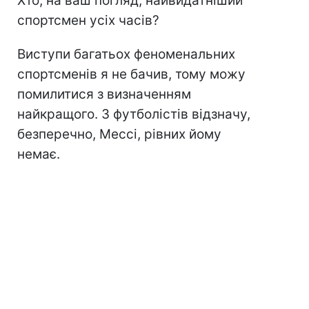
Хто, на ваш погляд, найвидатніший
спортсмен усіх часів?
Виступи багатьох феноменальних
спортсменів я не бачив, тому можу
помилитися з визначенням
найкращого. З футболістів відзначу,
безперечно, Мессі, рівних йому
немає.