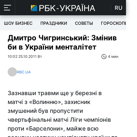
RU
ШОУ БИЗНЕС
ПРАЗДНИКИ
СОВЕТЫ
ГОРОСКОПЫ
Дмитро Чигринський: Змінив
би в України менталітет
10:02 25.10.2011 Вт
4 мин
RBC.UA
Зазнавши травми ще у березні в
матчі з «Волинню», захисник
змушений був пропустити
чвертьфінальні матчі Ліги чемпіонів
проти «Барселони», майже всю