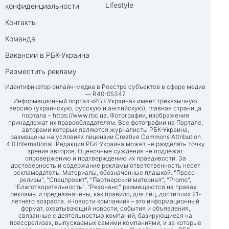
Lifestyle
конфиденциальности
Контакты
Команда
Вакансии в РБК-Украина
Разместить рекламу
Идентификатор онлайн-медиа в Реестре субъектов в сфере медиа
— R40-05347
Информационный портал «РБК-Украина» имеет трехязычную
версию (украинскую, русскую и английскую), главная страница
портала –
https://www.rbc.ua
. Фотографии, изображения
принадлежат их правообладателям. Все фотографии на Портале,
авторами которых являются журналисты РБК-Украина,
размещены на условиях лицензии Creative Commons Attribution
4.0 International. Редакция РБК-Украина может не разделять точку
зрения авторов. Оценочные суждения не подлежат
опровержению и подтверждению их правдивости. За
достоверность и содержание рекламы ответственность несет
рекламодатель. Материалы, обозначенные плашкой: "Пресс-
релизы", "Спецпроект", "Партнерский материал", "Promo",
"Благотворительность", "Резонанс" размещаются на правах
рекламы и предназначены, как правило, для лиц, достигших 21-
летнего возраста. «Новости компании» – это информационный
формат, охватывающий новости, события и объявления,
связанные с деятельностью компаний, базирующиеся на
прессрелизах, выпускаемых самими компаниями, и за которые