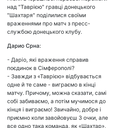
над "Таврією" гравці донецького
"Шахтаря" поділилися своїми
враженнями про матч з пресс-
службою донецького клубу.
Дарио Срна:
- Даріо, які враження справив
поєдинок в Сімферополі?
- Завжди з «Таврією» відбувається
одне й те саме - виграємо в кінці
матчу. Причому, можна сказати, самі
собі забиваємо, а потім мучимося до
кінця і виграємо! Звичайно, добре і
приємно коли завойовуєш 3 очки, але
все одно така команда, як «Шахтар»,