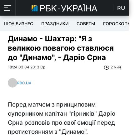
RU
ШОУ БИЗНЕС
ПРАЗДНИКИ
СОВЕТЫ
ГОРОСКОПЫ
Динамо - Шахтар: "Я з
великою повагою ставлюся
до "Динамо", - Даріо Срна
18:24 03.04.2013 Ср
2 мин
RBC.UA
Перед матчем з принциповим
суперником капітан "гірників" Даріо
Срна розповів про свої емоції перед
протистоянням з "Динамо".