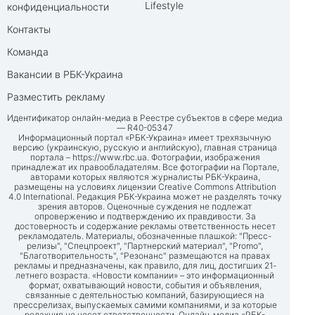
Lifestyle
конфиденциальности
Контакты
Команда
Вакансии в РБК-Украина
Разместить рекламу
Идентификатор онлайн-медиа в Реестре субъектов в сфере медиа
— R40-05347
Информационный портал «РБК-Украина» имеет трехязычную
версию (украинскую, русскую и английскую), главная страница
портала –
https://www.rbc.ua
. Фотографии, изображения
принадлежат их правообладателям. Все фотографии на Портале,
авторами которых являются журналисты РБК-Украина,
размещены на условиях лицензии Creative Commons Attribution
4.0 International. Редакция РБК-Украина может не разделять точку
зрения авторов. Оценочные суждения не подлежат
опровержению и подтверждению их правдивости. За
достоверность и содержание рекламы ответственность несет
рекламодатель. Материалы, обозначенные плашкой: "Пресс-
релизы", "Спецпроект", "Партнерский материал", "Promo",
"Благотворительность", "Резонанс" размещаются на правах
рекламы и предназначены, как правило, для лиц, достигших 21-
летнего возраста. «Новости компании» – это информационный
формат, охватывающий новости, события и объявления,
связанные с деятельностью компаний, базирующиеся на
прессрелизах, выпускаемых самими компаниями, и за которые
редакция не несет ответственности. Онлайн-медиа «РБК-