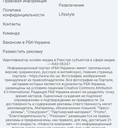
Правовая информация
Развлечения
Политика
Lifestyle
конфиденциальности
Контакты
Команда
Вакансии в РБК-Украина
Разместить рекламу
Идентификатор онлайн-медиа в Реестре субъектов в сфере медиа
— R40-05347
Информационный портал «РБК-Украина» имеет трехязычную
версию (украинскую, русскую и английскую), главная страница
портала –
https://www.rbc.ua
. Фотографии, изображения
принадлежат их правообладателям. Все фотографии на Портале,
авторами которых являются журналисты РБК-Украина,
размещены на условиях лицензии Creative Commons Attribution
4.0 International. Редакция РБК-Украина может не разделять точку
зрения авторов. Оценочные суждения не подлежат
опровержению и подтверждению их правдивости. За
достоверность и содержание рекламы ответственность несет
рекламодатель. Материалы, обозначенные плашкой: "Пресс-
релизы", "Спецпроект", "Партнерский материал", "Promo",
"Благотворительность", "Резонанс" размещаются на правах
рекламы и предназначены, как правило, для лиц, достигших 21-
летнего возраста. «Новости компании» – это информационный
формат, охватывающий новости, события и объявления,