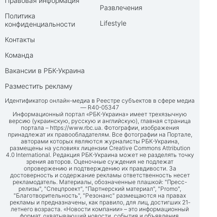
Правовая информация
Развлечения
Политика
Lifestyle
конфиденциальности
Контакты
Команда
Вакансии в РБК-Украина
Разместить рекламу
Идентификатор онлайн-медиа в Реестре субъектов в сфере медиа
— R40-05347
Информационный портал «РБК-Украина» имеет трехязычную
версию (украинскую, русскую и английскую), главная страница
портала –
https://www.rbc.ua
. Фотографии, изображения
принадлежат их правообладателям. Все фотографии на Портале,
авторами которых являются журналисты РБК-Украина,
размещены на условиях лицензии Creative Commons Attribution
4.0 International. Редакция РБК-Украина может не разделять точку
зрения авторов. Оценочные суждения не подлежат
опровержению и подтверждению их правдивости. За
достоверность и содержание рекламы ответственность несет
рекламодатель. Материалы, обозначенные плашкой: "Пресс-
релизы", "Спецпроект", "Партнерский материал", "Promo",
"Благотворительность", "Резонанс" размещаются на правах
рекламы и предназначены, как правило, для лиц, достигших 21-
летнего возраста. «Новости компании» – это информационный
формат, охватывающий новости, события и объявления,