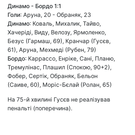
Динамо - Бордо 1:1
Голи
: Аруна, 20 - Обраняк, 23
Динамо
: Коваль, Михалик, Тайво,
Хачеріді, Виду, Велозу, Ярмоленко,
Безус (Гармаш, 69), Кранчар (Гусєв,
61), Аруна, Мехмеді (Рубен, 79)
Бордо
: Каррассо, Енріке, Сані, Планю,
Тремулінас, Плашил (Спокою, 90+2),
Фобер, Сертік, Обраняк, Бельон
(Саиве, 60), Моріс-Бєлай (Ролан, 65)
На 75-й хвилині Гусєв не реалізував
пенальті (поперечина).