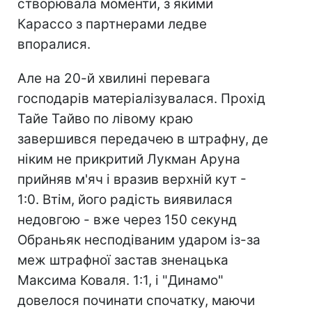
створювала моменти, з якими
Карассо з партнерами ледве
впоралися.
Але на 20-й хвилині перевага
господарів матеріалізувалася. Прохід
Тайе Тайво по лівому краю
завершився передачею в штрафну, де
ніким не прикритий Лукман Аруна
прийняв м'яч і вразив верхній кут -
1:0. Втім, його радість виявилася
недовгою - вже через 150 секунд
Обраньяк несподіваним ударом із-за
меж штрафної застав зненацька
Максима Коваля. 1:1, і "Динамо"
довелося починати спочатку, маючи