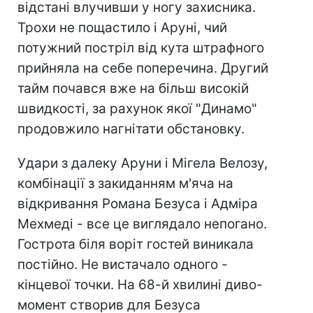
відстані влучивши у ногу захисника.
Трохи не пощастило і Аруні, чий
потужний постріл від кута штрафного
прийняла на себе поперечина. Другий
тайм почався вже на більш високій
швидкості, за рахунок якої "Динамо"
продовжило нагнітати обстановку.
Удари з далеку Аруни і Мігела Велозу,
комбінації з закиданням м'яча на
відкривання Романа Безуса і Адміра
Мехмеді - все це виглядало непогано.
Гострота біля воріт гостей виникала
постійно. Не вистачало одного -
кінцевої точки. На 68-й хвилині диво-
момент створив для Безуса