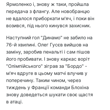
Ярмоленко і, знову ж таки, пройшла
передача з флангу. Але новобранцю
не вдалося приборкати м'яч, і поки він
возився, під нього кинувся захисник.
Наступний гол "Динамо" не забило на
76-й хвилині. Олег Гусєв вийшов на
заміну, заробив пенальті і сам пішов
його пробивати. І знову каркас воріт
"Олімпійського" зіграв за "Бордо" -
м'яч вдруге в цьому матчі влучив у
поперечину. Таким чином, через
тиждень у Франції команди Блохіна
знову доведеться шукати своє щастя
в атаці.